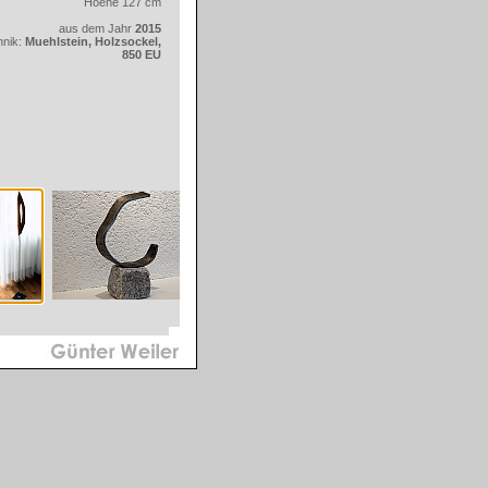
Hoehe 127 cm
aus dem Jahr
2015
hnik:
Muehlstein, Holzsockel,
850 EU